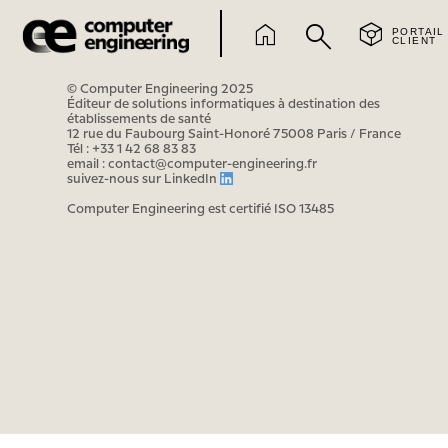
home
search
token
PORTAIL
CLIENT
© Computer Engineering 2025
Le
L
Éditeur de solutions informatiques à destination des
Applications
établissements de santé
12 rue du Faubourg Saint-Honoré 75008 Paris / France
Tél : +33 1 42 68 83 83
Pharma
Bloc
email : contact@computer-engineering.fr
suivez-nous sur
LinkedIn
Chimio
Traça
Computer Engineering est certifié ISO 13485
Soins
Essais