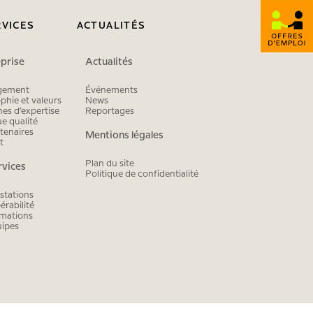
RVICES
ACTUALITÉS
eprise
Actualités
ise
uipes
Modules
gement
Événements
phie et valeurs
News
Planning
es d’expertise
Reportages
ue qualité
Transport
tenaires
Mentions légales
t
BMO
Plan du site
rvices
Politique de confidentialité
mobiChimio
stations
mobiPharma
érabilité
rmations
uipes
AR|Chimio