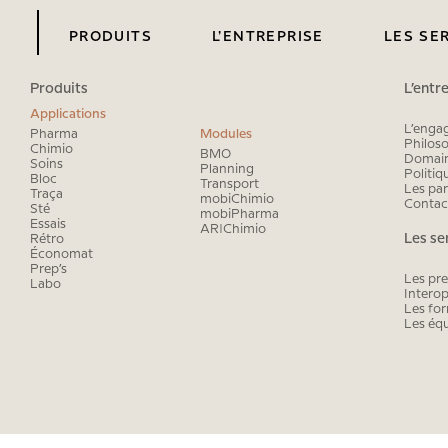
PRODUITS
L’ENTREPRISE
LES SE
Produits
L’entr
s prestations
’engagement
News
Interopérabilité
Philosophie et valeurs
Événements
Les formations
Reportages
Domaines d’expert
Les éq
Applications
Politique qualité
Les partenaires
Contact
L’enga
Pharma
Modules
Philoso
Chimio
Sté
Prep’s
BMO
Domain
Soins
Planning
Politiq
Bloc
Transport
Rétro
Labo
Les par
Traça
mobiChimio
Contac
Sté
mobiPharma
Économat
Essais
AR|Chimio
Les se
Rétro
Économat
Prep’s
Les pre
Labo
Interop
Les fo
Les éq