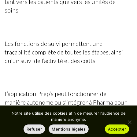
tant vers les patients que vers les unités de
soins.
Les fonctions de suivi permettent une
traçabilité complète de toutes les étapes, ainsi
qu’un suivi de l’activité et des coûts.
L’application Prep’s peut fonctionner de
manière autonome ou s’intégrer à Pharma pour
les établissements qui en sont équipés. Elle
Notre site utilise des cookies afin de mesurer l'audience de
bénéficie de toutes les interfaces développées
manière anonyme.
pour Pharma : gestion administrative, gestion
Refuser
Mentions légales
Accepter
économique et financière, dossier patient, …