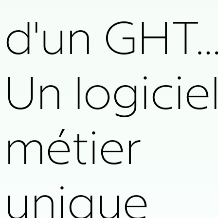
du
d'un GHT
patient.
Un logicie
mobiPh
mobiChi
métier
: La
: la
unique
solution
solution