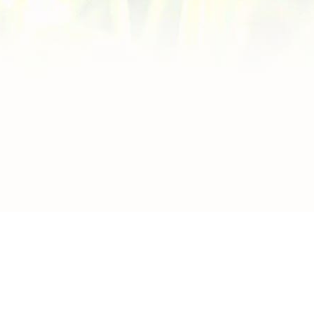
mobiPharma
AR|Chimio