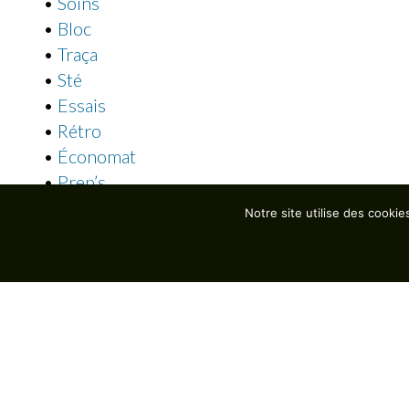
•
Soins
•
Bloc
•
Traça
•
Sté
•
Essais
•
Rétro
•
Économat
•
Prep’s
•
Labo
Notre site utilise des cooki
Les Modules