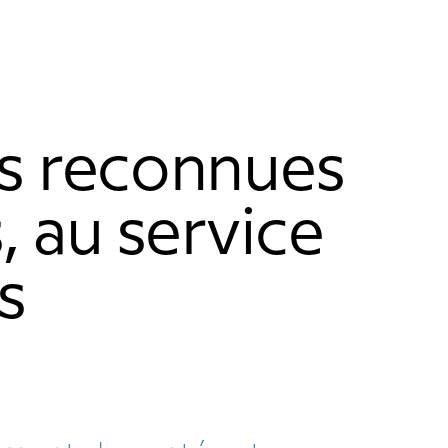
es reconnues
, au service
s