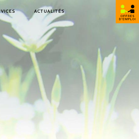
RVICES
ACTUALITÉS
Modules
ise
uipes
Planning
Transport
BMO
mobiChimio