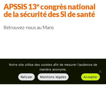
APSSIS 13
congrès national
e
de la sécurité des SI de santé
Retrouvez-nous au Mans
Notre site utilise des cookies afin de mesurer l'audience de
manière anonyme.
Refuser
Mentions légales
Accepter
© Computer Engineering 2025
Éditeur de solutions informatiques à destination des
établissements de santé
12 rue du Faubourg Saint-Honoré 75008 Paris / France
Tél : +33 1 42 68 83 83
email : contact@computer-engineering.fr