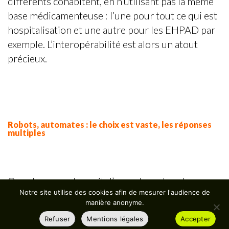
différents cohabitent, en n’utilisant pas la même
base médicamenteuse : l’une pour tout ce qui est
hospitalisation et une autre pour les EHPAD par
exemple. L’interopérabilité est alors un atout
précieux.
Robots, automates : le choix est vaste, les réponses
multiples
On retrouve cet esprit d’ouverture dans les
Notre site utilise des cookies afin de mesurer l'audience de
interfaces dialoguant avec les robots utilisés par
manière anonyme.
les PUI, qu’il s’agisse de gestion de boites de
Refuser
Mentions légales
Accepter
médicaments, de dispensation globale ou de