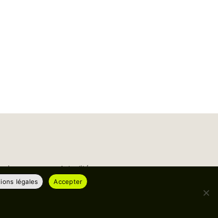
eprise
Actualités
ions légales
Accepter
gement
Événements
phie et valeurs
News
es d’expertise
Reportages
ue qualité
tenaires