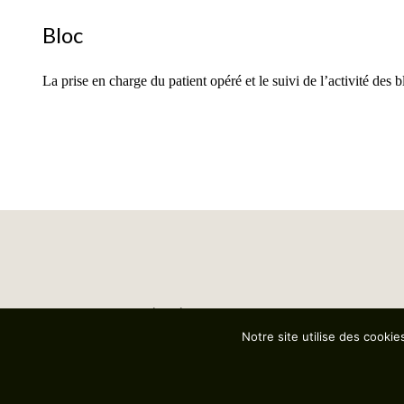
Bloc
La prise en charge du patient opéré et le suivi de l’activité des b
© Computer Engineering 2025
Éditeur de solutions informatiques à destination des
Notre site utilise des cooki
établissements de santé
12 rue du Faubourg Saint-Honoré 75008 Paris / France
Tél : +33 1 42 68 83 83
email : contact@computer-engineering.fr
suivez-nous sur
LinkedIn