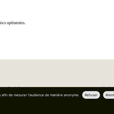
locs opératoires.
Produits
L’entr
es afin de mesurer l'audience de manière anonyme.
Refuser
Ment
Applications
L’enga
Pharma
Modules
Philoso
Chimio
BMO
Domain
Soins
Planning
Politiq
Bloc
Transport
Les par