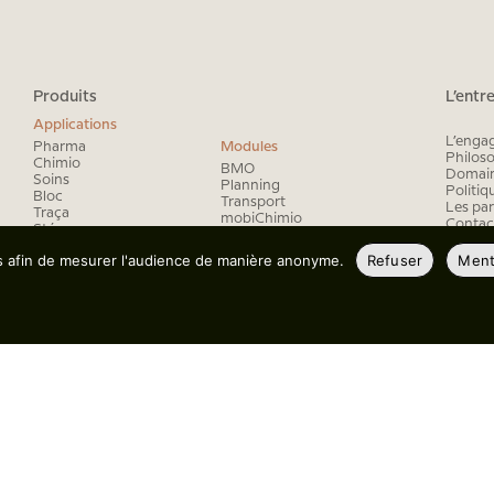
Produits
L’entr
Applications
L’enga
Pharma
Modules
Philoso
Chimio
BMO
Domain
Soins
Planning
Politiq
Bloc
Transport
Les par
Traça
mobiChimio
Contac
Sté
mobiPharma
Essais
AR|Chimio
es afin de mesurer l'audience de manière anonyme.
Refuser
Ment
Les se
Rétro
Économat
Prep’s
Les pre
Labo
Interop
Les fo
Les éq