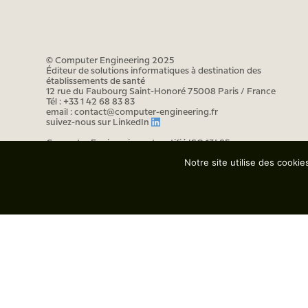
© Computer Engineering 2025
Éditeur de solutions informatiques à destination des
établissements de santé
12 rue du Faubourg Saint-Honoré 75008 Paris / France
Tél : +33 1 42 68 83 83
email : contact@computer-engineering.fr
suivez-nous sur
LinkedIn
Computer Engineering est certifié ISO 13485
Notre site utilise des cooki